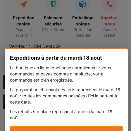
Expedition
Paiement
Emballage
Appelez-
rapide
sécurisé
soigne
nous
Expediee
SSL + Stripe
Protection
Conseil
sous 24h
garantie
gratuit
Vendeur : J3M Destock
⭐⭐⭐⭐⭐ (5.0/5)
Expéditions à partir du mardi 18 août
231 avis
Voir les avis
La boutique en ligne fonctionne normalement : vous
commandez et payez comme d'habitude, votre
commande est bien enregistrée.
POSER UNE QUESTION AU VENDEUR
La préparation et l'envoi des colis reprennent le mardi 18
août : toutes les commandes passées d'ici là partent à
DESCRIPTION
cette date.
Les retraits sur place reprennent à partir du mardi 18
août.
Marque : HP
Modèle : EliteDesk 800 G4 65W