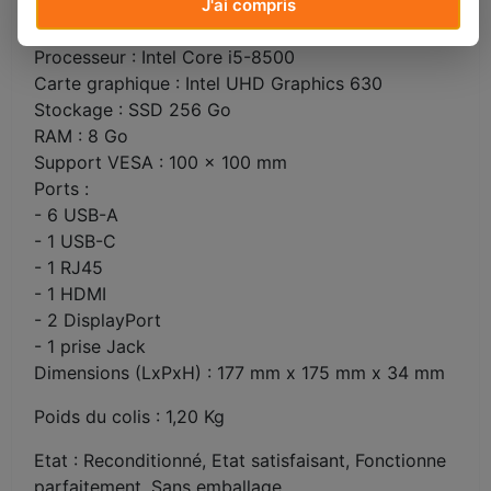
Numéro produit : 4QC83EA#ABF
J'ai compris
Système d'exploitation : Windows 11 Pro
Processeur : Intel Core i5-8500
Carte graphique : Intel UHD Graphics 630
Stockage : SSD 256 Go
RAM : 8 Go
Support VESA : 100 x 100 mm
Ports :
- 6 USB-A
- 1 USB-C
- 1 RJ45
- 1 HDMI
- 2 DisplayPort
- 1 prise Jack
Dimensions (LxPxH) : 177 mm x 175 mm x 34 mm
Poids du colis : 1,20 Kg
Etat : Reconditionné, Etat satisfaisant, Fonctionne
parfaitement, Sans emballage