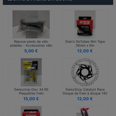
Repose-pieds de vélo
Stan's NoTubes Rim Tape
pliables - Accessoires vélo
36mm x 9m
ajust…
5,00 €
12,00 €
Swissstop Disc 34 RS
SwissStop Catalyst Race
Plaquettes frein
Disque de frein à disque 140
mm
15,00 €
12,00 €