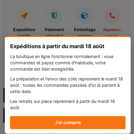
Expedition
Paiement
Emballage
Appelez-
rapide
sécurisé
soigne
nous
Expediee
SSL + Stripe
Protection
Conseil
Expéditions à partir du mardi 18 août
sous 24h
garantie
gratuit
La boutique en ligne fonctionne normalement : vous
Vendeur : J3M Destock
commandez et payez comme d'habitude, votre
⭐⭐⭐⭐⭐ (5.0/5)
commande est bien enregistrée.
231 avis
Voir les avis
La préparation et l'envoi des colis reprennent le mardi 18
août : toutes les commandes passées d'ici là partent à
cette date.
POSER UNE QUESTION AU VENDEUR
Les retraits sur place reprennent à partir du mardi 18
août.
DESCRIPTION
J'ai compris
Le casque vélo ABUS HYBAN 2.0 est conçu pour