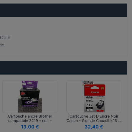
nCoin
le.
Cartouche encre Brother
Cartouche Jet D'Encre Noir
compatible 3219 - noir -
Canon - Grande Capacité 15 …
Impri…
13,00 €
32,40 €