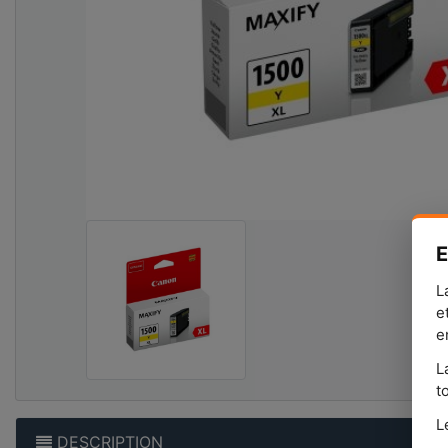
E
L
e
e
L
t
L
DESCRIPTION