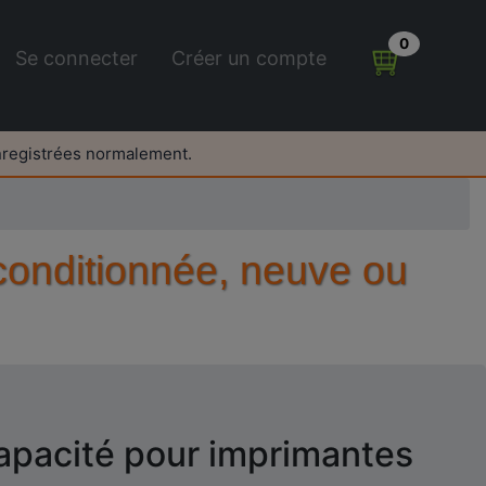
0
Se connecter
Créer un compte
nregistrées normalement.
conditionnée, neuve ou
apacité pour imprimantes