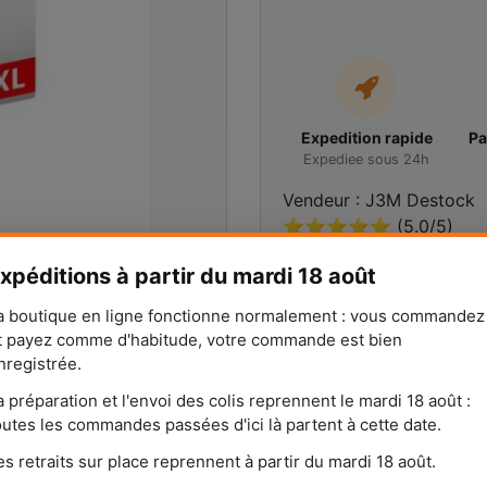
Expedition rapide
Pa
Expediee sous 24h
Vendeur : J3M Destock
⭐⭐⭐⭐⭐ (5.0/5)
231 avis
xpéditions à partir du mardi 18 août
a boutique en ligne fonctionne normalement : vous commandez
POSER UNE QUESTIO
t payez comme d'habitude, votre commande est bien
nregistrée.
a préparation et l'envoi des colis reprennent le mardi 18 août :
outes les commandes passées d'ici là partent à cette date.
es retraits sur place reprennent à partir du mardi 18 août.