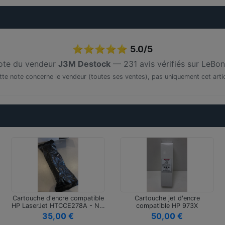
⭐⭐⭐⭐⭐
5.0/5
te du vendeur
J3M Destock
— 231 avis vérifiés sur LeBo
tte note concerne le vendeur (toutes ses ventes), pas uniquement cet artic
Cartouche d'encre compatible
Cartouche jet d'encre
HP LaserJet HTCCE278A - N…
compatible HP 973X
(F6T82AE) Mag…
35,00 €
50,00 €