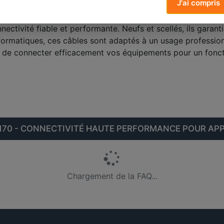
J'ai compris
ectivité fiable et performante. Neufs et scellés, ils garan
formatiques, ces câbles sont adaptés à un usage profession
ent de connecter efficacement vos équipements pour un fonct
70 - CONNECTIVITÉ HAUTE PERFORMANCE POUR APP
Chargement de la FAQ...