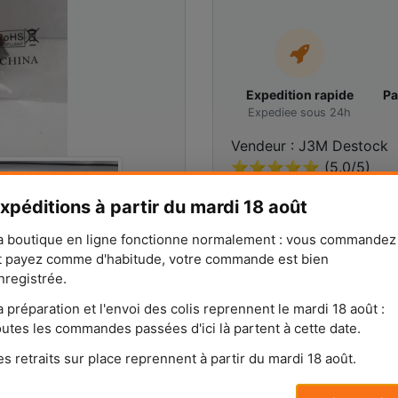
Expedition rapide
Pa
Expediee sous 24h
Vendeur : J3M Destock
⭐⭐⭐⭐⭐ (5.0/5)
231 avis
xpéditions à partir du mardi 18 août
a boutique en ligne fonctionne normalement : vous commandez
POSER UNE QUESTIO
t payez comme d'habitude, votre commande est bien
nregistrée.
a préparation et l'envoi des colis reprennent le mardi 18 août :
outes les commandes passées d'ici là partent à cette date.
es retraits sur place reprennent à partir du mardi 18 août.