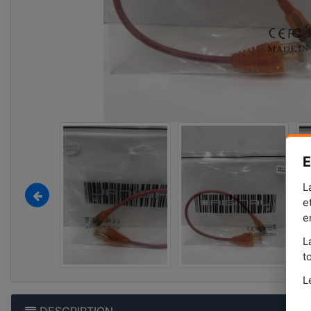
E
L
e
e
L
t
L