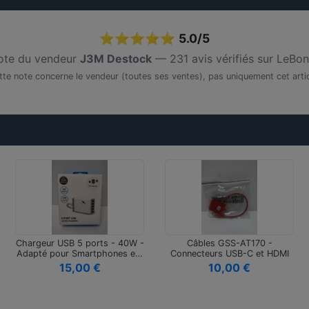
⭐⭐⭐⭐⭐
5.0/5
te du vendeur
J3M Destock
— 231 avis vérifiés sur LeBo
tte note concerne le vendeur (toutes ses ventes), pas uniquement cet artic
Chargeur USB 5 ports - 40W -
Câbles GSS-AT170 -
Adapté pour Smartphones e…
Connecteurs USB-C et HDMI
2.0 pour …
15,00 €
10,00 €