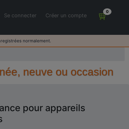
0
Se connecter
Créer un compte
nregistrées normalement.
nnée, neuve ou occasion
ance pour appareils
s